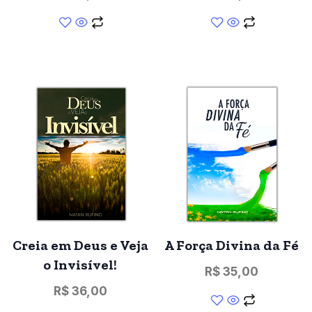
Creia em Deus e Veja
A Força Divina da Fé
o Invisível!
R$
35,00
R$
36,00