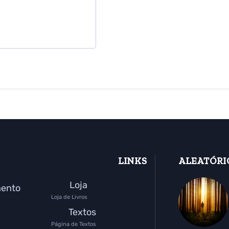
LINKS
ALEATÓRI
Loja
mento
Loja de Livros
Textos
Página de Textos