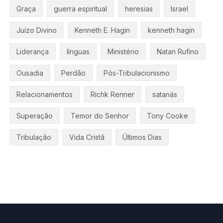
Graça
guerra espiritual
heresias
Israel
Juízo Divino
Kenneth E. Hagin
kenneth hagin
Liderança
línguas
Ministério
Natan Rufino
Ousadia
Perdão
Pós-Tribulacionismo
Relacionamentos
Richk Renner
satanás
Superação
Temor do Senhor
Tony Cooke
Tribulação
Vida Cristã
Últimos Dias