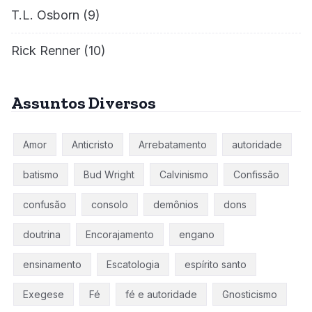
T.L. Osborn
(9)
Rick Renner
(10)
Assuntos Diversos
Amor
Anticristo
Arrebatamento
autoridade
batismo
Bud Wright
Calvinismo
Confissão
confusão
consolo
demônios
dons
doutrina
Encorajamento
engano
ensinamento
Escatologia
espírito santo
Exegese
Fé
fé e autoridade
Gnosticismo