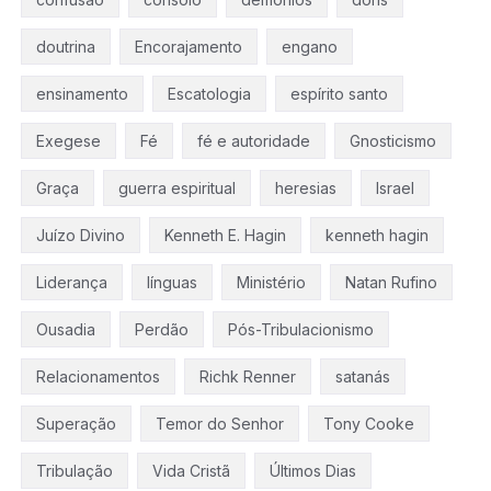
doutrina
Encorajamento
engano
ensinamento
Escatologia
espírito santo
Exegese
Fé
fé e autoridade
Gnosticismo
Graça
guerra espiritual
heresias
Israel
Juízo Divino
Kenneth E. Hagin
kenneth hagin
Liderança
línguas
Ministério
Natan Rufino
Ousadia
Perdão
Pós-Tribulacionismo
Relacionamentos
Richk Renner
satanás
Superação
Temor do Senhor
Tony Cooke
Tribulação
Vida Cristã
Últimos Dias