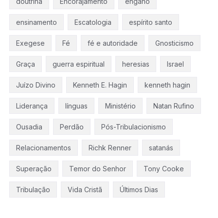
doutrina
Encorajamento
engano
ensinamento
Escatologia
espírito santo
Exegese
Fé
fé e autoridade
Gnosticismo
Graça
guerra espiritual
heresias
Israel
Juízo Divino
Kenneth E. Hagin
kenneth hagin
Liderança
línguas
Ministério
Natan Rufino
Ousadia
Perdão
Pós-Tribulacionismo
Relacionamentos
Richk Renner
satanás
Superação
Temor do Senhor
Tony Cooke
Tribulação
Vida Cristã
Últimos Dias