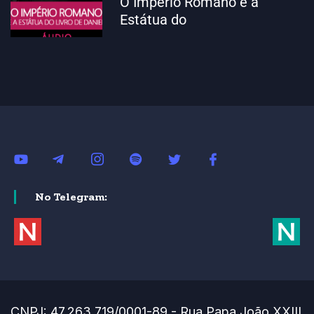
O Império Romano e a
Estátua do
No Telegram:
CNPJ: 47.263.719/0001-89 - Rua Papa João XXIII,