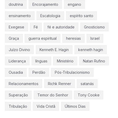
doutrina
Encorajamento
engano
ensinamento
Escatologia
espírito santo
Exegese
Fé
fé e autoridade
Gnosticismo
Graça
guerra espiritual
heresias
Israel
Juízo Divino
Kenneth E. Hagin
kenneth hagin
Liderança
línguas
Ministério
Natan Rufino
Ousadia
Perdão
Pós-Tribulacionismo
Relacionamentos
Richk Renner
satanás
Superação
Temor do Senhor
Tony Cooke
Tribulação
Vida Cristã
Últimos Dias