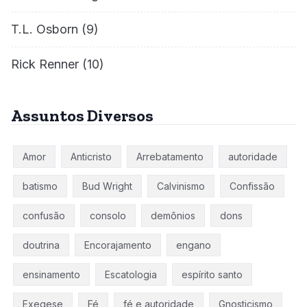
T.L. Osborn
(9)
Rick Renner
(10)
Assuntos Diversos
Amor
Anticristo
Arrebatamento
autoridade
batismo
Bud Wright
Calvinismo
Confissão
confusão
consolo
demônios
dons
doutrina
Encorajamento
engano
ensinamento
Escatologia
espírito santo
Exegese
Fé
fé e autoridade
Gnosticismo