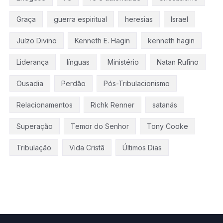
Graça
guerra espiritual
heresias
Israel
Juízo Divino
Kenneth E. Hagin
kenneth hagin
Liderança
línguas
Ministério
Natan Rufino
Ousadia
Perdão
Pós-Tribulacionismo
Relacionamentos
Richk Renner
satanás
Superação
Temor do Senhor
Tony Cooke
Tribulação
Vida Cristã
Últimos Dias