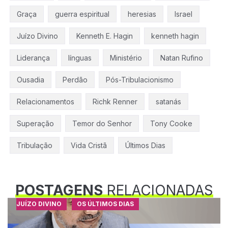
Graça
guerra espiritual
heresias
Israel
Juízo Divino
Kenneth E. Hagin
kenneth hagin
Liderança
línguas
Ministério
Natan Rufino
Ousadia
Perdão
Pós-Tribulacionismo
Relacionamentos
Richk Renner
satanás
Superação
Temor do Senhor
Tony Cooke
Tribulação
Vida Cristã
Últimos Dias
POSTAGENS
RELACIONADAS
JUÍZO DIVINO
OS ÚLTIMOS DIAS