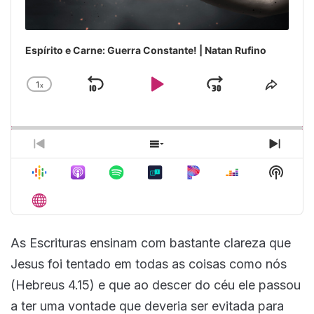
Espírito e Carne: Guerra Constante! | Natan Rufino
1
x
Skip
Play
Jump
Change
Share
Playback
This
Backward
Pause
Forward
Rate
Episo
Previous
Show
Next
Episode
Episodes
Episo
Show
List
Podca
Inform
As Escrituras ensinam com bastante clareza que
Jesus foi tentado em todas as coisas como nós
(Hebreus 4.15) e que ao descer do céu ele passou
a ter uma vontade que deveria ser evitada para