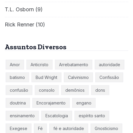
T.L. Osborn
(9)
Rick Renner
(10)
Assuntos Diversos
Amor
Anticristo
Arrebatamento
autoridade
batismo
Bud Wright
Calvinismo
Confissão
confusão
consolo
demônios
dons
doutrina
Encorajamento
engano
ensinamento
Escatologia
espírito santo
Exegese
Fé
fé e autoridade
Gnosticismo