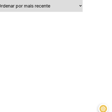
tes
A Bíblia, o Islamismo e
o Anticristo
R$
45,00