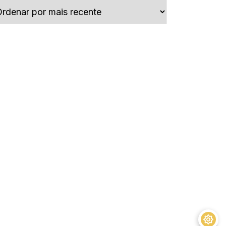
tes
A Bíblia, o Islamismo e
o Anticristo
R$
45,00