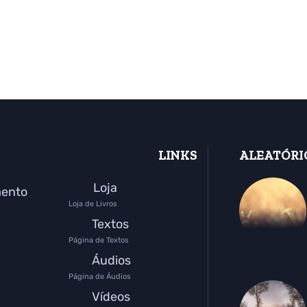
LINKS
ALEATÓRI
Loja
mento
Loja de Livros
Textos
Página de Textos
Áudios
Página de Áudios
Vídeos