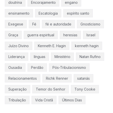
doutrina
Encorajamento
engano
ensinamento
Escatologia
espírito santo
Exegese
Fé
fé e autoridade
Gnosticismo
Graça
guerra espiritual
heresias
Israel
Juízo Divino
Kenneth E. Hagin
kenneth hagin
Liderança
línguas
Ministério
Natan Rufino
Ousadia
Perdão
Pós-Tribulacionismo
Relacionamentos
Richk Renner
satanás
Superação
Temor do Senhor
Tony Cooke
Tribulação
Vida Cristã
Últimos Dias