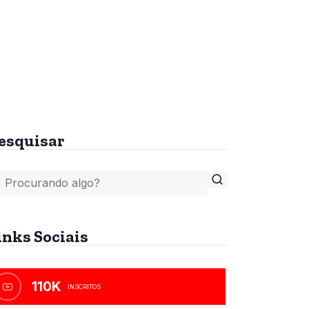
tes
A Bíblia, o Islamismo e
o Anticristo
R$
45,00
esquisar
inks Sociais
110K
INSCRITOS