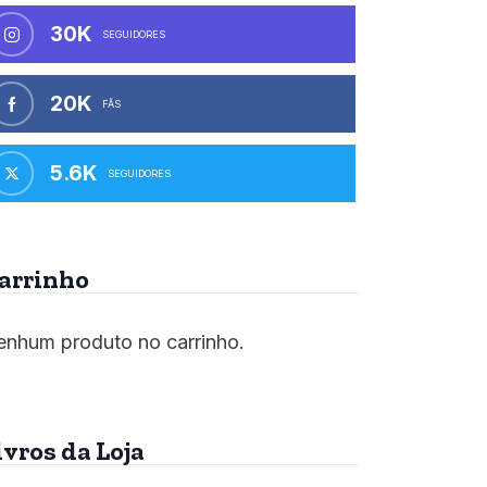
30K
SEGUIDORES
20K
FÃS
5.6K
SEGUIDORES
arrinho
nhum produto no carrinho.
ivros da Loja