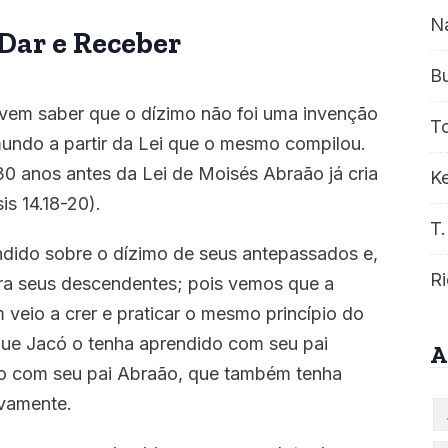
N
 Dar e Receber
B
evem saber que o dízimo não foi uma invenção
T
mundo a partir da Lei que o mesmo compilou.
30 anos antes da Lei de Moisés Abraão já cria
Ke
is 14.18-20).
T.
dido sobre o dízimo de seus antepassados e,
Ri
ra seus descendentes; pois vemos que a
 veio a crer e praticar o mesmo princípio do
que Jacó o tenha aprendido com seu pai
A
do com seu pai Abraão, que também tenha
ivamente.