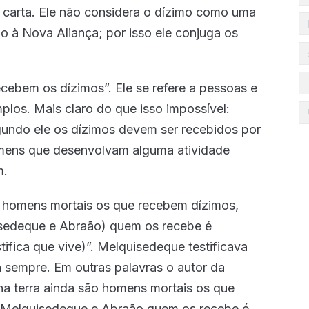
carta. Ele não considera o dízimo como uma
ão à Nova Aliança; por isso ele conjuga os
ecebem os dízimos”. Ele se refere a pessoas e
plos. Mais claro do que isso impossível:
undo ele os dízimos devem ser recebidos por
mens que desenvolvam alguma atividade
m.
ão homens mortais os que recebem dízimos,
uisedeque e Abraão) quem os recebe é
ica que vive)”. Melquisedeque testificava
a sempre. Em outras palavras o autor da
 na terra ainda são homens mortais os que
e Melquisedeque e Abraão quem os recebe é