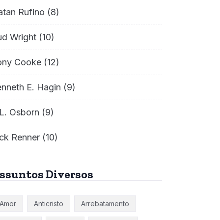
atan Rufino
(8)
ud Wright
(10)
ony Cooke
(12)
nneth E. Hagin
(9)
L. Osborn
(9)
ck Renner
(10)
ssuntos Diversos
Amor
Anticristo
Arrebatamento