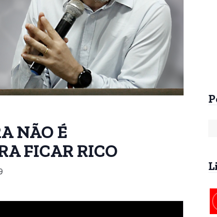
Arrebatamento Pré-
Arrebatamento An
Tribulacional na
da Tribulação
Patrística
R$
60,00
R$
25,00
P
A NÃO É
A FICAR RICO
L
9