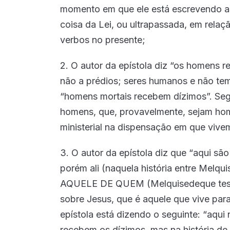
momento em que ele está escrevendo a 
coisa da Lei, ou ultrapassada, em relaç
verbos no presente;
2. O autor da epístola diz “os homens r
não a prédios; seres humanos e não tem
“homens mortais recebem dízimos”. Seg
homens, que, provavelmente, sejam ho
ministerial na dispensação em que vive
3. O autor da epístola diz que “aqui s
porém ali (naquela história entre Melq
AQUELE DE QUEM (Melquisedeque testif
sobre Jesus, que é aquele que vive par
epístola está dizendo o seguinte: “aqui
recebem os dízimos, mas na história d