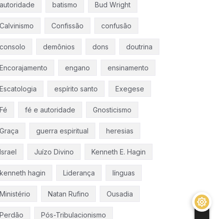
autoridade
batismo
Bud Wright
Calvinismo
Confissão
confusão
consolo
demônios
dons
doutrina
Encorajamento
engano
ensinamento
Escatologia
espírito santo
Exegese
Fé
fé e autoridade
Gnosticismo
Graça
guerra espiritual
heresias
Israel
Juízo Divino
Kenneth E. Hagin
kenneth hagin
Liderança
línguas
Ministério
Natan Rufino
Ousadia
Perdão
Pós-Tribulacionismo