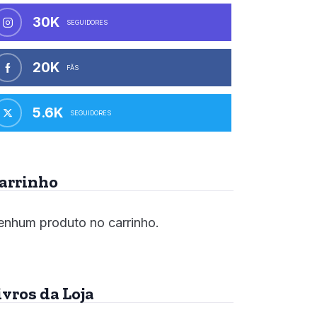
30K
SEGUIDORES
20K
FÃS
5.6K
SEGUIDORES
arrinho
nhum produto no carrinho.
ivros da Loja