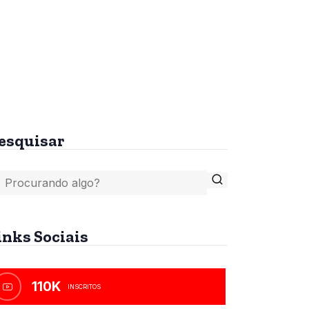
tes
A Bíblia, o Islamismo e
o Anticristo
R$
45,00
esquisar
inks Sociais
110K
INSCRITOS