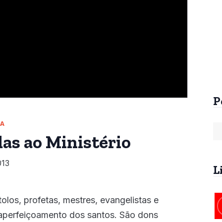
Arrebatamento Pré-
Arrebatamento An
Tribulacional na
da Tribulação
Patrística
R$
60,00
R$
25,00
P
ÇA
as ao Ministério
013
L
olos, profetas, mestres, evangelistas e
 aperfeiçoamento dos santos. São dons