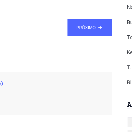
N
B
PRÓXIMO
T
Ke
T.
Ri
e)
A