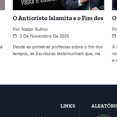
O Anticristo Islamita e o Fim dos
O
Por
Natan Rufino
Po
3 De Novembro De 2025
 a
Desde as primeiras profecias sobre o fim dos
A 
tempos, as Escrituras testemunham que, na
re
e 
LINKS
ALEATÓRI