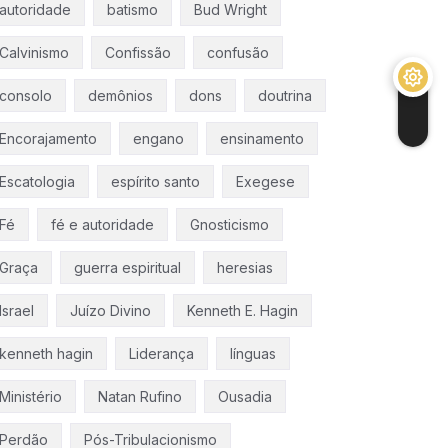
autoridade
batismo
Bud Wright
Calvinismo
Confissão
confusão
consolo
demônios
dons
doutrina
Encorajamento
engano
ensinamento
Escatologia
espírito santo
Exegese
Fé
fé e autoridade
Gnosticismo
Graça
guerra espiritual
heresias
Israel
Juízo Divino
Kenneth E. Hagin
kenneth hagin
Liderança
línguas
Ministério
Natan Rufino
Ousadia
Perdão
Pós-Tribulacionismo