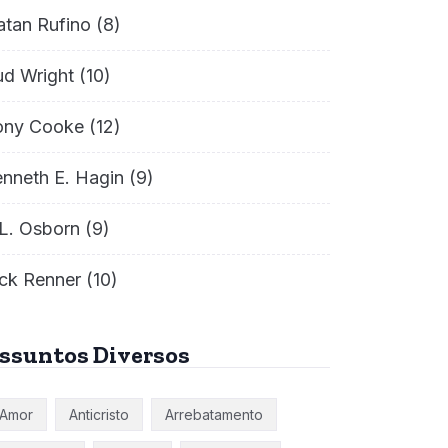
atan Rufino
(8)
ud Wright
(10)
ony Cooke
(12)
nneth E. Hagin
(9)
L. Osborn
(9)
ck Renner
(10)
ssuntos Diversos
Amor
Anticristo
Arrebatamento