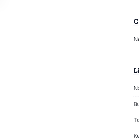
C
Ne
L
N
B
T
Ke