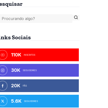
esquisar
inks Sociais
110K
INSCRITOS
30K
SEGUIDORES
20K
FÃS
5.6K
SEGUIDORES