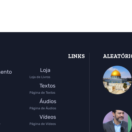
LINKS
ALEATÓRI
Loja
mento
Loja de Livros
Textos
Página de Textos
Áudios
Página de Áudios
Vídeos
o
Página de Vídeos