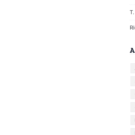
T.
Ri
A