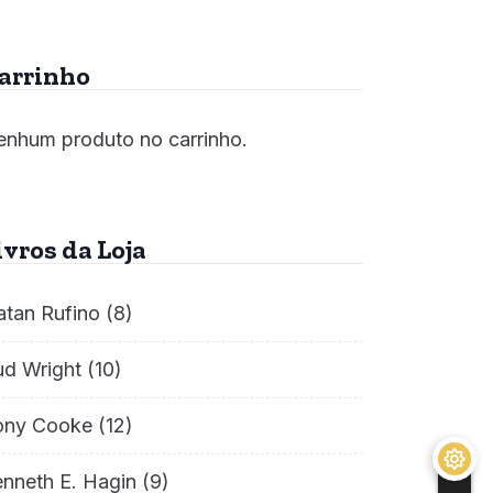
arrinho
nhum produto no carrinho.
ivros da Loja
atan Rufino
(8)
ud Wright
(10)
ony Cooke
(12)
nneth E. Hagin
(9)