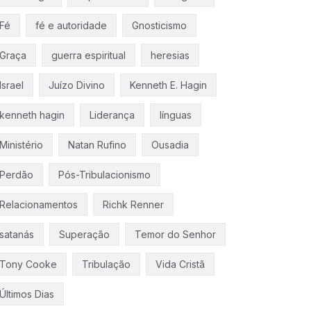
Fé
fé e autoridade
Gnosticismo
Graça
guerra espiritual
heresias
Israel
Juízo Divino
Kenneth E. Hagin
kenneth hagin
Liderança
línguas
Ministério
Natan Rufino
Ousadia
Perdão
Pós-Tribulacionismo
Relacionamentos
Richk Renner
satanás
Superação
Temor do Senhor
Tony Cooke
Tribulação
Vida Cristã
Últimos Dias