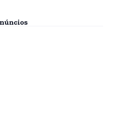
núncios
tes
A Bíblia, o Islamismo e
o Anticristo
R$
45,00