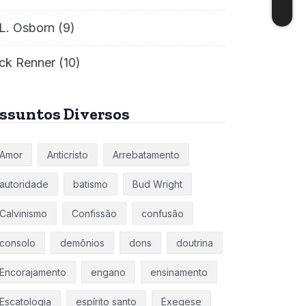
L. Osborn
(9)
ck Renner
(10)
ssuntos Diversos
Amor
Anticristo
Arrebatamento
autoridade
batismo
Bud Wright
Calvinismo
Confissão
confusão
consolo
demônios
dons
doutrina
Encorajamento
engano
ensinamento
Escatologia
espírito santo
Exegese