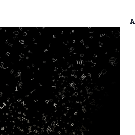
A
Arrebatamento Pré-
Arrebatamento An
Tribulacional na
da Tribulação
Patrística
R$
60,00
R$
25,00