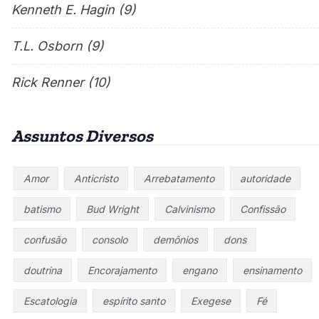
Kenneth E. Hagin
(9)
T.L. Osborn
(9)
Rick Renner
(10)
Assuntos Diversos
Amor
Anticristo
Arrebatamento
autoridade
batismo
Bud Wright
Calvinismo
Confissão
confusão
consolo
demônios
dons
doutrina
Encorajamento
engano
ensinamento
Escatologia
espírito santo
Exegese
Fé