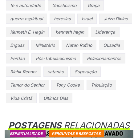
fé e autoridade
Gnosticismo
Graça
guerra espiritual
heresias
Israel
Juízo Divino
Kenneth E. Hagin
kenneth hagin
Liderança
línguas
Ministério
Natan Rufino
Ousadia
Perdão
Pós-Tribulacionismo
Relacionamentos
Richk Renner
satanás
Superação
Temor do Senhor
Tony Cooke
Tribulação
Vida Cristã
Últimos Dias
POSTAGENS
RELACIONADAS
ESPIRITUALIDADE
PERGUNTAS E RESPOSTAS