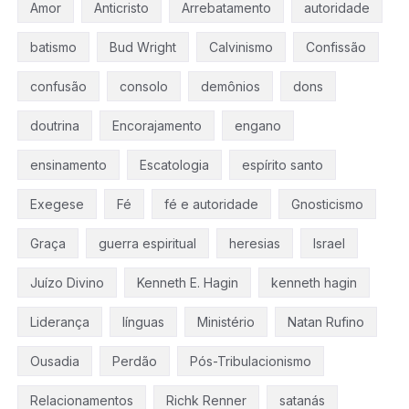
Amor
Anticristo
Arrebatamento
autoridade
batismo
Bud Wright
Calvinismo
Confissão
confusão
consolo
demônios
dons
doutrina
Encorajamento
engano
ensinamento
Escatologia
espírito santo
Exegese
Fé
fé e autoridade
Gnosticismo
Graça
guerra espiritual
heresias
Israel
Juízo Divino
Kenneth E. Hagin
kenneth hagin
Liderança
línguas
Ministério
Natan Rufino
Ousadia
Perdão
Pós-Tribulacionismo
Relacionamentos
Richk Renner
satanás