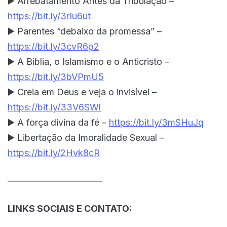
▶️ Arrebatamento Antes da Tribulação –
https://bit.ly/3rIu6ut
▶️ Parentes “debaixo da promessa” –
https://bit.ly/3cvR6p2
▶️ A Bíblia, o Islamismo e o Anticristo –
https://bit.ly/3bVPmU5
▶️ Creia em Deus e veja o invisível –
https://bit.ly/33V6SWl
▶️ A força divina da fé –
https://bit.ly/3mSHuJq
▶️ Libertação da Imoralidade Sexual –
https://bit.ly/2Hvk8cR
——————————-
LINKS SOCIAIS E CONTATO: