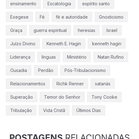
ensinamento
Escatologia
espírito santo
Exegese
Fé
fé e autoridade
Gnosticismo
Graça
guerra espiritual
heresias
Israel
Juízo Divino
Kenneth E. Hagin
kenneth hagin
Liderança
línguas
Ministério
Natan Rufino
Ousadia
Perdão
Pós-Tribulacionismo
Relacionamentos
Richk Renner
satanás
Superação
Temor do Senhor
Tony Cooke
Tribulação
Vida Cristã
Últimos Dias
POSTAGENS
RELACIONADAS