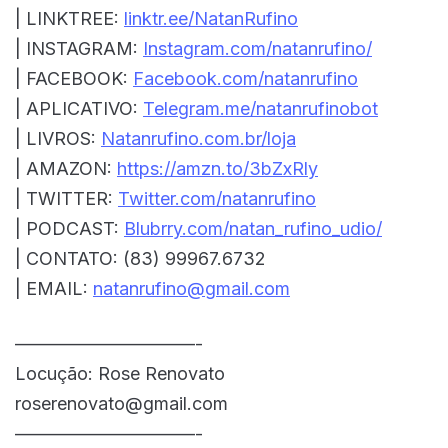
| LINKTREE:
linktr.ee/NatanRufino
| INSTAGRAM:
Instagram.com/natanrufino/
| FACEBOOK:
Facebook.com/natanrufino
| APLICATIVO:
Telegram.me/natanrufinobot
| LIVROS:
Natanrufino.com.br/loja
| AMAZON:
https://amzn.to/3bZxRly
| TWITTER:
Twitter.com/natanrufino
| PODCAST:
Blubrry.com/natan_rufino_udio/
| CONTATO: (83) 99967.6732
| EMAIL:
natanrufino@gmail.com
——————————-
Locução: Rose Renovato
roserenovato@gmail.com
——————————-