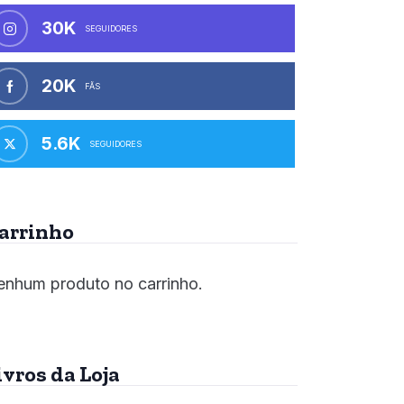
30K
SEGUIDORES
20K
FÃS
5.6K
SEGUIDORES
arrinho
nhum produto no carrinho.
ivros da Loja