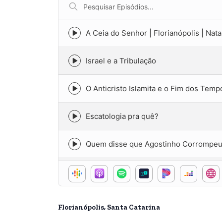
Pesquisar
Episódios...
A Ceia do Senhor | Florianópolis | Nat
Episode
play
icon
Israel e a Tribulação
Episode
play
icon
O Anticristo Islamita e o Fim dos Temp
Episode
play
icon
Escatologia pra quê?
Episode
play
icon
Quem disse que Agostinho Corrompeu a
Episode
play
icon
O Controle de Deus sobre o Tempo
Episode
play
icon
TRECHOS do Debate Sobre o Anticrist
Episode
Florianópolis, Santa Catarina
play