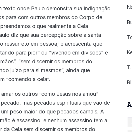
re o Arrebatamento!
Episode
N
um texto onde Paulo demonstra sua indignação
Description
os para com outros membros do Corpo de
aças na vida dos Homens?
Episode
B
ompreendemos o que realmente a Ceia
Description
Paulo diz que sua percepção sobre a santa
a Distorção do Caráter de Deus Ensinada Atualmente
T
Episode
sto ressurreto em pessoa; e acrescenta que
Description
EPISÓDIOS...
Ke
tando para pior” ou “vivendo em divisões” e
mãos”, “sem discernir os membros do
T.
ndo juízo para si mesmos”, ainda que
m “comendo a ceia”.
Ri
 amar os outros “como Jesus nos amou”
 é pecado, mas pecados espirituais que vão de
A
 um peso maior do que pecados carnais. A
irmão é assassino, e nenhum assassino tem a
par da Ceia sem discernir os membros do