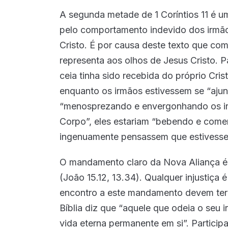
icon
Foi Jesus quem Contou para Paulo sob
Episode
A segunda metade de 1 Coríntios 11 é 
play
icon
pelo comportamento indevido dos irmã
Deus está controlando todas as desgr
Episode
Cristo. É por causa deste texto que c
play
icon
representa aos olhos de Jesus Cristo. 
A Predestinação que Paulo Ensinou e 
Episode
ceia tinha sido recebida do próprio Cri
play
icon
MAIS 
enquanto os irmãos estivessem se “ajun
“menosprezando e envergonhando os ir
Corpo”, eles estariam “bebendo e come
ingenuamente pensassem que estivesse
O mandamento claro da Nova Aliança é
(João 15.12, 13.34). Qualquer injustiça
encontro a este mandamento devem ter
Bíblia diz que “aquele que odeia o seu 
vida eterna permanente em si”. Partici