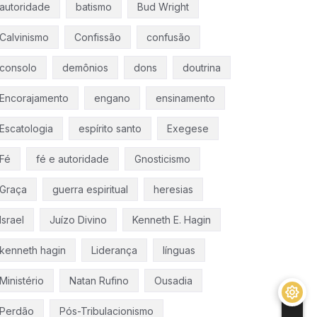
autoridade
batismo
Bud Wright
Calvinismo
Confissão
confusão
consolo
demônios
dons
doutrina
Encorajamento
engano
ensinamento
Escatologia
espírito santo
Exegese
Fé
fé e autoridade
Gnosticismo
Graça
guerra espiritual
heresias
Israel
Juízo Divino
Kenneth E. Hagin
kenneth hagin
Liderança
línguas
Ministério
Natan Rufino
Ousadia
Perdão
Pós-Tribulacionismo