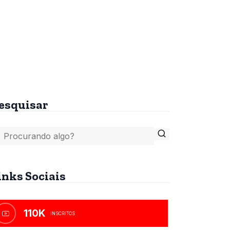
tes
A Bíblia, o Islamismo e
o Anticristo
R$
45,00
esquisar
inks Sociais
110K
INSCRITOS