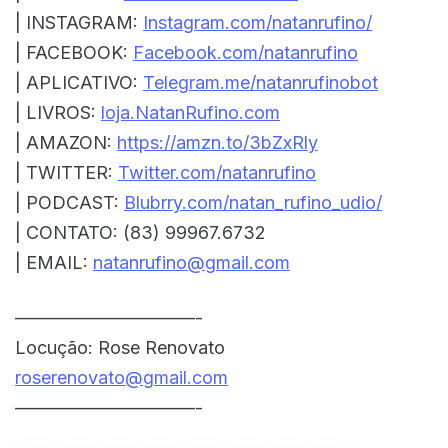
| INSTAGRAM:
Instagram.com/natanrufino/
| FACEBOOK:
Facebook.com/natanrufino
| APLICATIVO:
Telegram.me/natanrufinobot
| LIVROS:
loja.NatanRufino.com
| AMAZON:
https://amzn.to/3bZxRly
| TWITTER:
Twitter.com/natanrufino
| PODCAST:
Blubrry.com/natan_rufino_udio/
| CONTATO: (83) 99967.6732
| EMAIL:
natanrufino@gmail.com
——————————-
Locução: Rose Renovato
roserenovato@gmail.com
——————————-