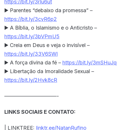
https://bit.ly/3rIu6ut
▶️ Parentes “debaixo da promessa” –
https://bit.ly/3cvR6p2
▶️ A Bíblia, o Islamismo e o Anticristo –
https://bit.ly/3bVPmU5
▶️ Creia em Deus e veja o invisível –
https://bit.ly/33V6SWl
▶️ A força divina da fé –
https://bit.ly/3mSHuJq
▶️ Libertação da Imoralidade Sexual –
https://bit.ly/2Hvk8cR
——————————-
LINKS SOCIAIS E CONTATO:
| LINKTREE:
linktr.ee/NatanRufino