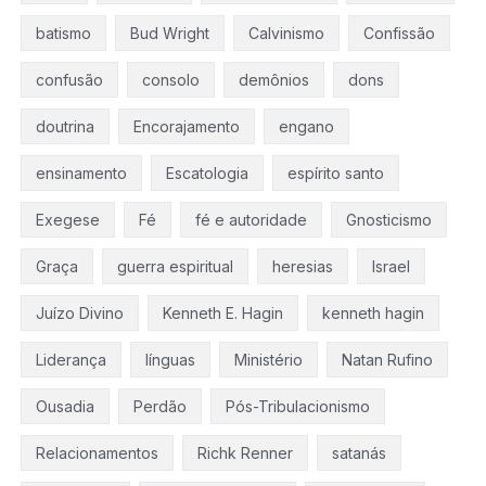
batismo
Bud Wright
Calvinismo
Confissão
confusão
consolo
demônios
dons
doutrina
Encorajamento
engano
ensinamento
Escatologia
espírito santo
Exegese
Fé
fé e autoridade
Gnosticismo
Graça
guerra espiritual
heresias
Israel
Juízo Divino
Kenneth E. Hagin
kenneth hagin
Liderança
línguas
Ministério
Natan Rufino
Ousadia
Perdão
Pós-Tribulacionismo
Relacionamentos
Richk Renner
satanás