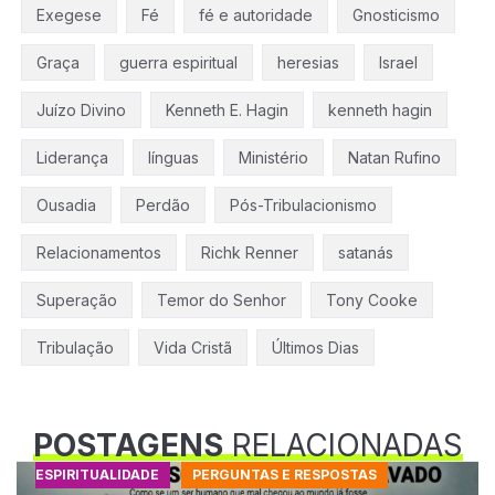
Exegese
Fé
fé e autoridade
Gnosticismo
Graça
guerra espiritual
heresias
Israel
Juízo Divino
Kenneth E. Hagin
kenneth hagin
Liderança
línguas
Ministério
Natan Rufino
Ousadia
Perdão
Pós-Tribulacionismo
Relacionamentos
Richk Renner
satanás
Superação
Temor do Senhor
Tony Cooke
Tribulação
Vida Cristã
Últimos Dias
POSTAGENS
RELACIONADAS
ESPIRITUALIDADE
PERGUNTAS E RESPOSTAS