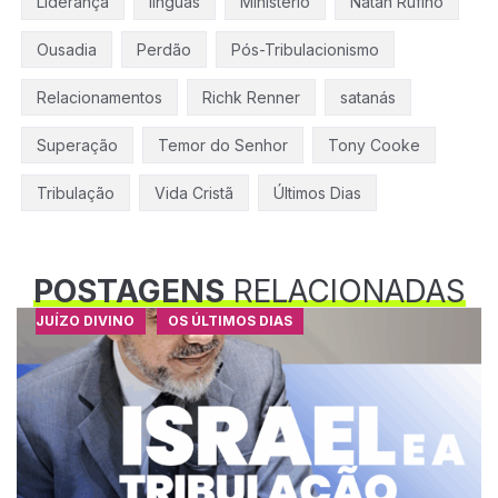
Liderança
línguas
Ministério
Natan Rufino
Ousadia
Perdão
Pós-Tribulacionismo
Relacionamentos
Richk Renner
satanás
Superação
Temor do Senhor
Tony Cooke
Tribulação
Vida Cristã
Últimos Dias
POSTAGENS
RELACIONADAS
JUÍZO DIVINO
OS ÚLTIMOS DIAS