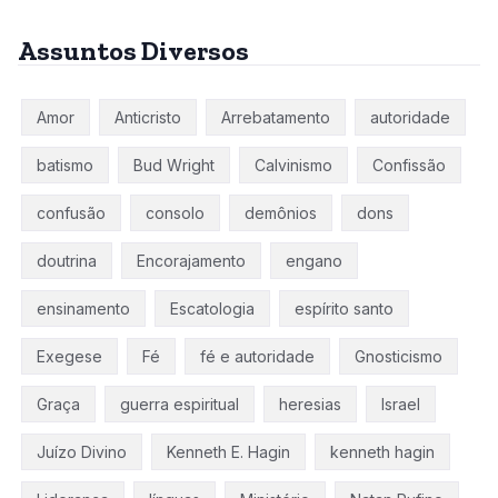
Assuntos Diversos
Amor
Anticristo
Arrebatamento
autoridade
batismo
Bud Wright
Calvinismo
Confissão
confusão
consolo
demônios
dons
doutrina
Encorajamento
engano
ensinamento
Escatologia
espírito santo
Exegese
Fé
fé e autoridade
Gnosticismo
Graça
guerra espiritual
heresias
Israel
Juízo Divino
Kenneth E. Hagin
kenneth hagin