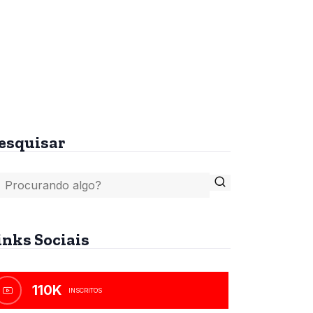
tes
A Bíblia, o Islamismo e
o Anticristo
R$
45,00
esquisar
inks Sociais
110K
INSCRITOS