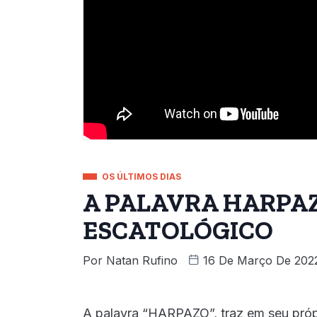
OS ÚLTIMOS DIAS
A PALAVRA HARPA
ESCATOLÓGICO
Por
Natan Rufino
16 De Março De 202
A palavra “HARPAZO”, traz em seu própr