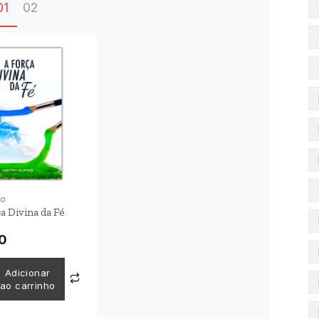
01
02
no
a Divina da Fé
0
Adicionar
ao carrinho