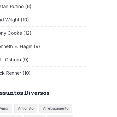
atan Rufino
(8)
ud Wright
(10)
ony Cooke
(12)
nneth E. Hagin
(9)
L. Osborn
(9)
ck Renner
(10)
ssuntos Diversos
Amor
Anticristo
Arrebatamento