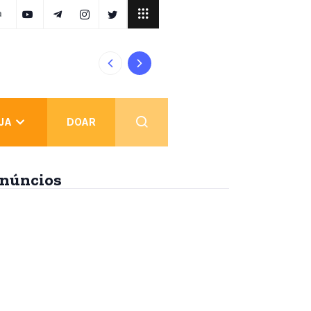
a
As Bestas de Apocalipse São Reinos ou Pess
JA
DOAR
núncios