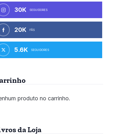
30K
SEGUIDORES
20K
FÃS
5.6K
SEGUIDORES
arrinho
nhum produto no carrinho.
ivros da Loja