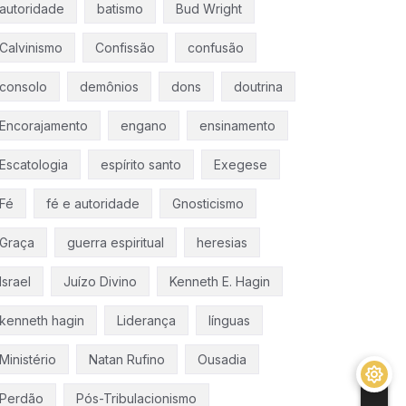
autoridade
batismo
Bud Wright
Calvinismo
Confissão
confusão
consolo
demônios
dons
doutrina
Encorajamento
engano
ensinamento
Escatologia
espírito santo
Exegese
Fé
fé e autoridade
Gnosticismo
Graça
guerra espiritual
heresias
Israel
Juízo Divino
Kenneth E. Hagin
kenneth hagin
Liderança
línguas
Ministério
Natan Rufino
Ousadia
Perdão
Pós-Tribulacionismo