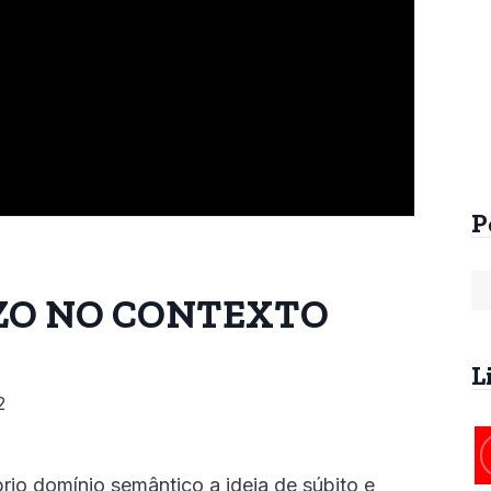
Arrebatamento Pré-
Arrebatamento An
Tribulacional na
da Tribulação
Patrística
R$
60,00
R$
25,00
P
ZO NO CONTEXTO
L
2
io domínio semântico a ideia de súbito e