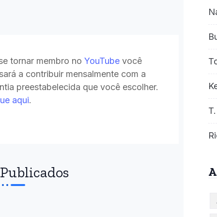
N
B
se tornar membro no
YouTube
você
T
sará a contribuir mensalmente com a
Ke
ntia preestabelecida que você escolher.
que aqui
.
T.
Ri
Publicados
A