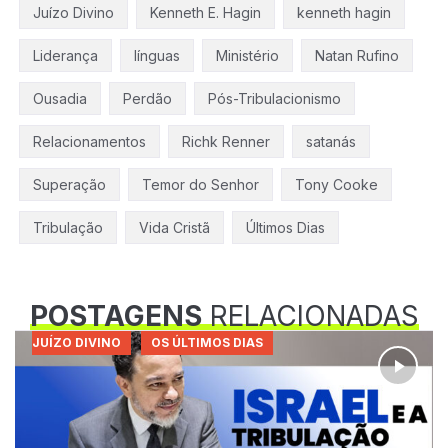
Juízo Divino
Kenneth E. Hagin
kenneth hagin
Liderança
línguas
Ministério
Natan Rufino
Ousadia
Perdão
Pós-Tribulacionismo
Relacionamentos
Richk Renner
satanás
Superação
Temor do Senhor
Tony Cooke
Tribulação
Vida Cristã
Últimos Dias
POSTAGENS
RELACIONADAS
JUÍZO DIVINO
OS ÚLTIMOS DIAS