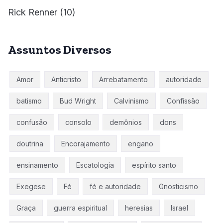
Rick Renner
(10)
Assuntos Diversos
Amor
Anticristo
Arrebatamento
autoridade
batismo
Bud Wright
Calvinismo
Confissão
confusão
consolo
demônios
dons
doutrina
Encorajamento
engano
ensinamento
Escatologia
espírito santo
Exegese
Fé
fé e autoridade
Gnosticismo
Graça
guerra espiritual
heresias
Israel