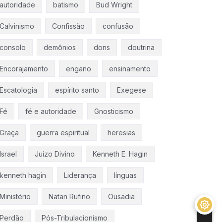
autoridade
batismo
Bud Wright
Calvinismo
Confissão
confusão
consolo
demônios
dons
doutrina
Encorajamento
engano
ensinamento
Escatologia
espírito santo
Exegese
Fé
fé e autoridade
Gnosticismo
Graça
guerra espiritual
heresias
Israel
Juízo Divino
Kenneth E. Hagin
kenneth hagin
Liderança
línguas
Ministério
Natan Rufino
Ousadia
Perdão
Pós-Tribulacionismo