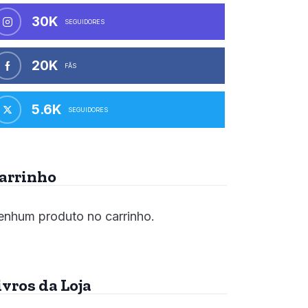
30K
SEGUIDORES
20K
FÃS
5.6K
SEGUIDORES
arrinho
nhum produto no carrinho.
ivros da Loja