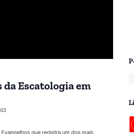
Arrebatamento Pré-
Arrebatamento An
Tribulacional na
da Tribulação
Patrística
R$
60,00
R$
25,00
P
 da Escatologia em
L
022
 Evangelhos que registra um dos mais