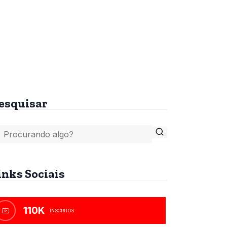
tes
A Bíblia, o Islamismo e
o Anticristo
R$
45,00
esquisar
inks Sociais
110K
INSCRITOS