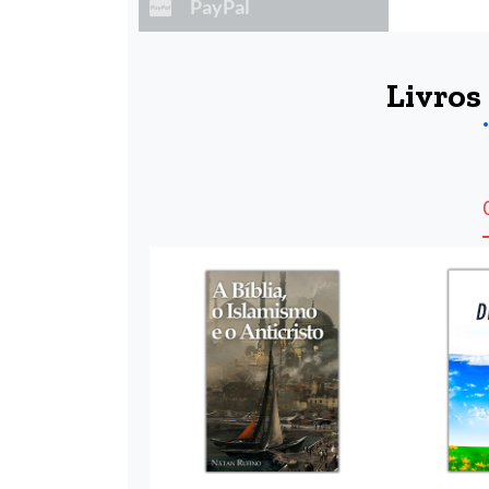
PayPal
Livros