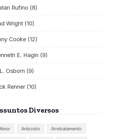
atan Rufino
(8)
ud Wright
(10)
ony Cooke
(12)
nneth E. Hagin
(9)
L. Osborn
(9)
ck Renner
(10)
ssuntos Diversos
Amor
Anticristo
Arrebatamento