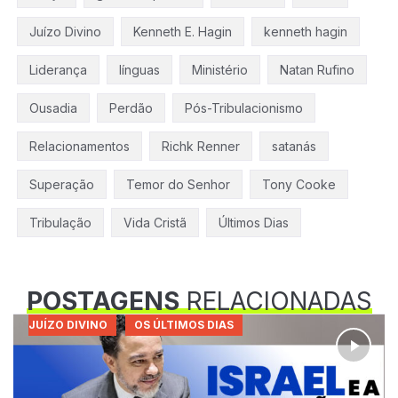
Juízo Divino
Kenneth E. Hagin
kenneth hagin
Liderança
línguas
Ministério
Natan Rufino
Ousadia
Perdão
Pós-Tribulacionismo
Relacionamentos
Richk Renner
satanás
Superação
Temor do Senhor
Tony Cooke
Tribulação
Vida Cristã
Últimos Dias
POSTAGENS
RELACIONADAS
JUÍZO DIVINO
OS ÚLTIMOS DIAS