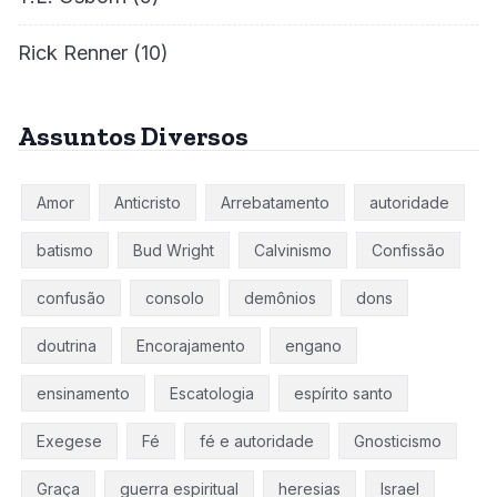
Rick Renner
(10)
Assuntos Diversos
Amor
Anticristo
Arrebatamento
autoridade
batismo
Bud Wright
Calvinismo
Confissão
confusão
consolo
demônios
dons
doutrina
Encorajamento
engano
ensinamento
Escatologia
espírito santo
Exegese
Fé
fé e autoridade
Gnosticismo
Graça
guerra espiritual
heresias
Israel