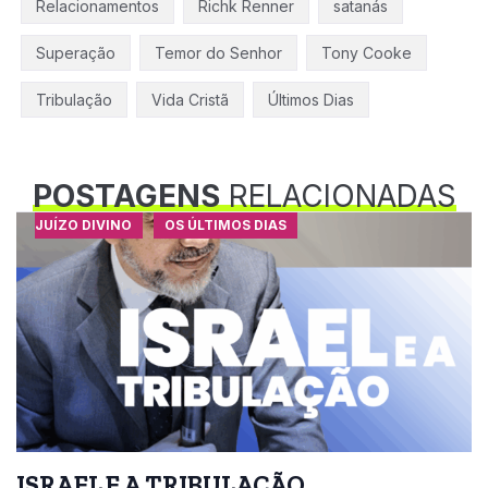
Relacionamentos
Richk Renner
satanás
Superação
Temor do Senhor
Tony Cooke
Tribulação
Vida Cristã
Últimos Dias
POSTAGENS
RELACIONADAS
JUÍZO DIVINO
OS ÚLTIMOS DIAS
ISRAEL E A TRIBULAÇÃO