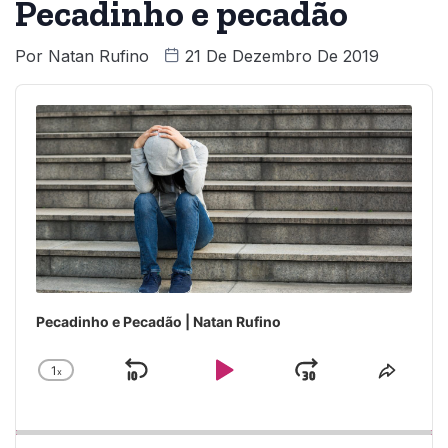
Pecadinho e pecadão
Por
Natan Rufino
21 De Dezembro De 2019
Audio
Player
Pecadinho e Pecadão | Natan Rufino
1
x
Skip
Play
Jump
Change
Share
Playback
This
Backward
Pause
Forward
Rate
Episo