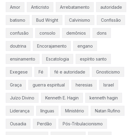
Amor
Anticristo
Arrebatamento
autoridade
batismo
Bud Wright
Calvinismo
Confissão
confusão
consolo
demônios
dons
doutrina
Encorajamento
engano
ensinamento
Escatologia
espírito santo
Exegese
Fé
fé e autoridade
Gnosticismo
Graça
guerra espiritual
heresias
Israel
Juízo Divino
Kenneth E. Hagin
kenneth hagin
Liderança
línguas
Ministério
Natan Rufino
Ousadia
Perdão
Pós-Tribulacionismo