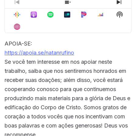
Previous
Show
Next
Episode
Episodes
Episo
Show
List
Podca
Inform
APOIA-SE:
https://apoia.se/natanrufino
Se você tem interesse em nos apoiar neste
trabalho, saiba que nos sentiremos honrados em
receber suas doações; além disso, você estará
cooperando conosco para que continuemos
produzindo mais materiais para a glória de Deus e
edificação do Corpo de Cristo. Somos gratos de
coração a todos vocês que nos incentivam com
boas palavras e com ações generosas! Deus vos
recompense.