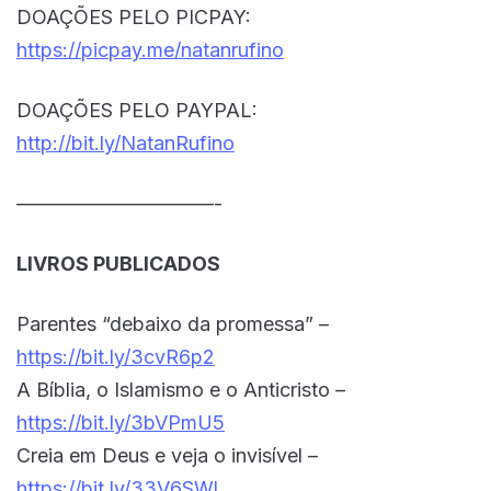
DOAÇÕES PELO PICPAY:
https://picpay.me/natanrufino
DOAÇÕES PELO PAYPAL:
http://bit.ly/NatanRufino
——————————-
LIVROS PUBLICADOS
Parentes “debaixo da promessa” –
https://bit.ly/3cvR6p2
A Bíblia, o Islamismo e o Anticristo –
https://bit.ly/3bVPmU5
Creia em Deus e veja o invisível –
https://bit.ly/33V6SWl