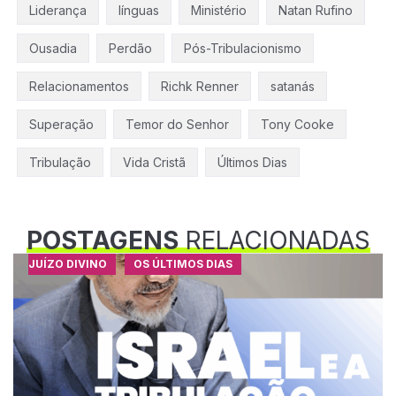
Liderança
línguas
Ministério
Natan Rufino
Ousadia
Perdão
Pós-Tribulacionismo
Relacionamentos
Richk Renner
satanás
Superação
Temor do Senhor
Tony Cooke
Tribulação
Vida Cristã
Últimos Dias
POSTAGENS
RELACIONADAS
JUÍZO DIVINO
OS ÚLTIMOS DIAS