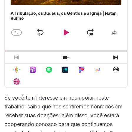
A Tribulação, os Judeus, os Gentios e a Igreja | Natan
Rufino
1
x
Skip
Play
Jump
Change
Share
Playback
This
Backward
Pause
Forward
Rate
Episo
Previous
Show
Next
Episode
Episodes
Episo
Show
List
Podca
Inform
Se você tem interesse em nos apoiar neste
trabalho, saiba que nos sentiremos honrados em
receber suas doações; além disso, você estará
cooperando conosco para que continuemos