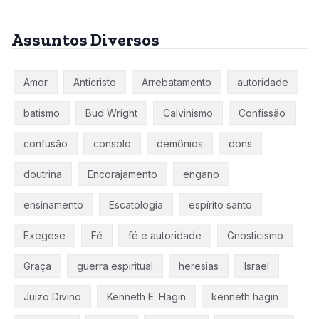
Assuntos Diversos
Amor
Anticristo
Arrebatamento
autoridade
batismo
Bud Wright
Calvinismo
Confissão
confusão
consolo
demônios
dons
doutrina
Encorajamento
engano
ensinamento
Escatologia
espírito santo
Exegese
Fé
fé e autoridade
Gnosticismo
Graça
guerra espiritual
heresias
Israel
Juízo Divino
Kenneth E. Hagin
kenneth hagin