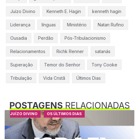
Juízo Divino
Kenneth E. Hagin
kenneth hagin
Liderança
línguas
Ministério
Natan Rufino
Ousadia
Perdão
Pós-Tribulacionismo
Relacionamentos
Richk Renner
satanás
Superação
Temor do Senhor
Tony Cooke
Tribulação
Vida Cristã
Últimos Dias
POSTAGENS
RELACIONADAS
JUÍZO DIVINO
OS ÚLTIMOS DIAS