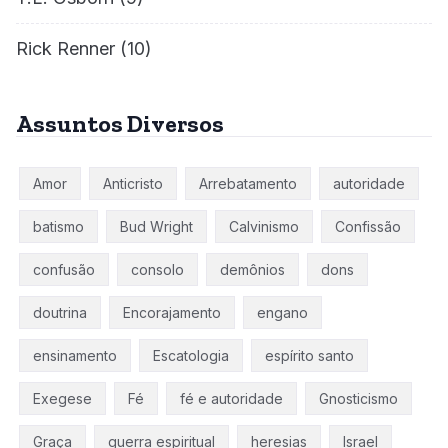
Rick Renner
(10)
Assuntos Diversos
Amor
Anticristo
Arrebatamento
autoridade
batismo
Bud Wright
Calvinismo
Confissão
confusão
consolo
demônios
dons
doutrina
Encorajamento
engano
ensinamento
Escatologia
espírito santo
Exegese
Fé
fé e autoridade
Gnosticismo
Graça
guerra espiritual
heresias
Israel