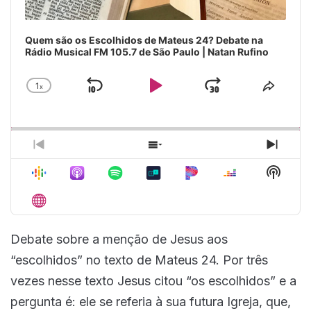
Quem são os Escolhidos de Mateus 24? Debate na
Rádio Musical FM 105.7 de São Paulo | Natan Rufino
1
x
Skip
Play
Jump
Change
Share
Playback
This
Backward
Pause
Forward
Rate
Episo
Previous
Show
Next
Episode
Episodes
Episo
Show
List
Podca
Inform
Debate sobre a menção de Jesus aos
“escolhidos” no texto de Mateus 24. Por três
vezes nesse texto Jesus citou “os escolhidos” e a
pergunta é: ele se referia à sua futura Igreja, que,