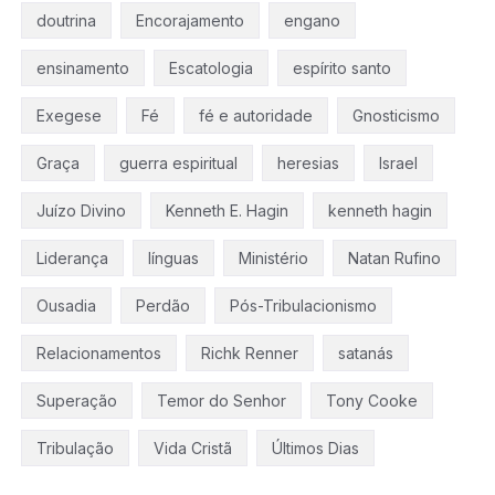
doutrina
Encorajamento
engano
ensinamento
Escatologia
espírito santo
Exegese
Fé
fé e autoridade
Gnosticismo
Graça
guerra espiritual
heresias
Israel
Juízo Divino
Kenneth E. Hagin
kenneth hagin
Liderança
línguas
Ministério
Natan Rufino
Ousadia
Perdão
Pós-Tribulacionismo
Relacionamentos
Richk Renner
satanás
Superação
Temor do Senhor
Tony Cooke
Tribulação
Vida Cristã
Últimos Dias