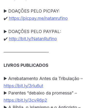
▶️ DOAÇÕES PELO PICPAY:
✔️
https://picpay.me/natanrufino
▶️ DOAÇÕES PELO PAYPAL:
✔️
http://bit.ly/NatanRufino
——————————-
LIVROS PUBLICADOS
▶️ Arrebatamento Antes da Tribulação –
https://bit.ly/3rIu6ut
▶️ Parentes “debaixo da promessa” –
https://bit.ly/3cvR6p2
▶️ A Bíblia, o Islamismo e o Anticristo –