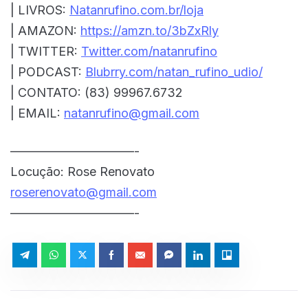
| LIVROS:
Natanrufino.com.br/loja
| AMAZON:
https://amzn.to/3bZxRly
| TWITTER:
Twitter.com/natanrufino
| PODCAST:
Blubrry.com/natan_rufino_udio/
| CONTATO: (83) 99967.6732
| EMAIL:
natanrufino@gmail.com
——————————-
Locução: Rose Renovato
roserenovato@gmail.com
——————————-