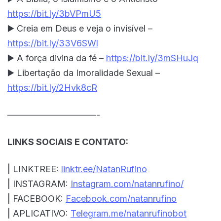
https://bit.ly/3bVPmU5
▶️ Creia em Deus e veja o invisível –
https://bit.ly/33V6SWl
▶️ A força divina da fé –
https://bit.ly/3mSHuJq
▶️ Libertação da Imoralidade Sexual –
https://bit.ly/2Hvk8cR
——————————-
LINKS SOCIAIS E CONTATO:
| LINKTREE:
linktr.ee/NatanRufino
| INSTAGRAM:
Instagram.com/natanrufino/
| FACEBOOK:
Facebook.com/natanrufino
| APLICATIVO:
Telegram.me/natanrufinobot