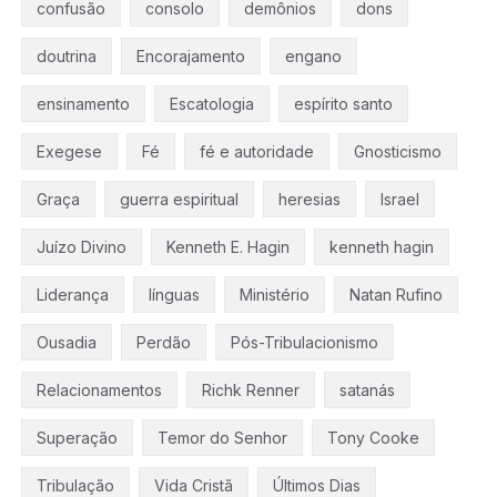
confusão
consolo
demônios
dons
doutrina
Encorajamento
engano
ensinamento
Escatologia
espírito santo
Exegese
Fé
fé e autoridade
Gnosticismo
Graça
guerra espiritual
heresias
Israel
Juízo Divino
Kenneth E. Hagin
kenneth hagin
Liderança
línguas
Ministério
Natan Rufino
Ousadia
Perdão
Pós-Tribulacionismo
Relacionamentos
Richk Renner
satanás
Superação
Temor do Senhor
Tony Cooke
Tribulação
Vida Cristã
Últimos Dias