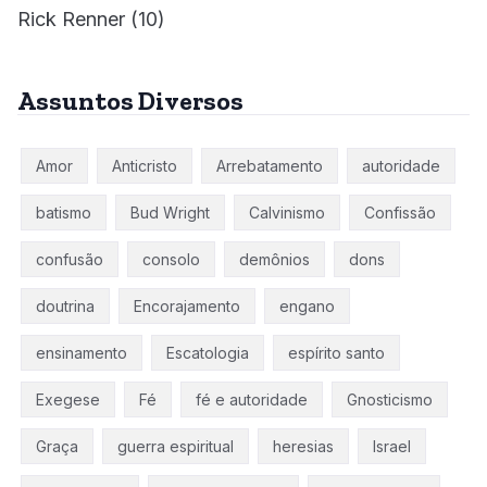
Rick Renner
(10)
Assuntos Diversos
Amor
Anticristo
Arrebatamento
autoridade
batismo
Bud Wright
Calvinismo
Confissão
confusão
consolo
demônios
dons
doutrina
Encorajamento
engano
ensinamento
Escatologia
espírito santo
Exegese
Fé
fé e autoridade
Gnosticismo
Graça
guerra espiritual
heresias
Israel