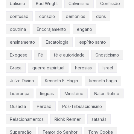
batismo
Bud Wright
Calvinismo
Confissão
confusão
consolo
demônios
dons
doutrina
Encorajamento
engano
ensinamento
Escatologia
espírito santo
Exegese
Fé
fé e autoridade
Gnosticismo
Graça
guerra espiritual
heresias
Israel
Juízo Divino
Kenneth E. Hagin
kenneth hagin
Liderança
línguas
Ministério
Natan Rufino
Ousadia
Perdão
Pós-Tribulacionismo
Relacionamentos
Richk Renner
satanás
Superação
Temor do Senhor
Tony Cooke