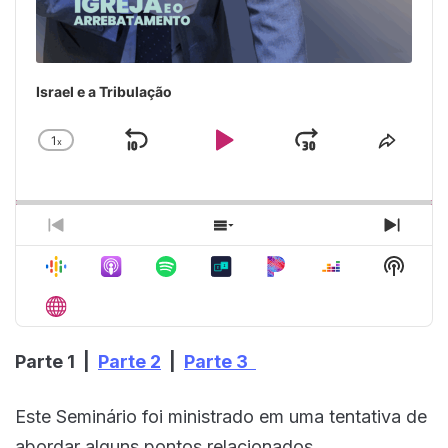
Israel e a Tribulação
1
x
Skip
Play
Jump
Change
Share
Playback
This
Backward
Pause
Forward
Rate
Episo
Previous
Show
Next
Episode
Episodes
Episo
Show
List
Podca
Inform
Parte 1 |
Parte 2
|
Parte 3
Este Seminário foi ministrado em uma tentativa de
abordar alguns pontos relacionados