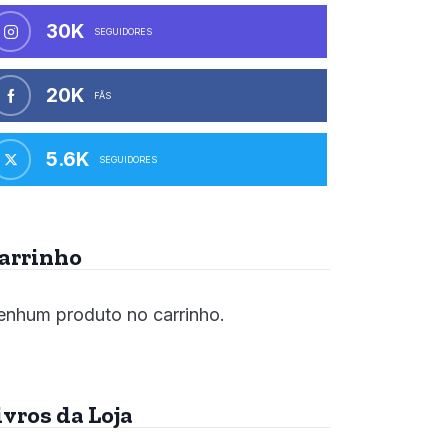
30K
SEGUIDORES
20K
FÃS
5.6K
SEGUIDORES
arrinho
nhum produto no carrinho.
ivros da Loja