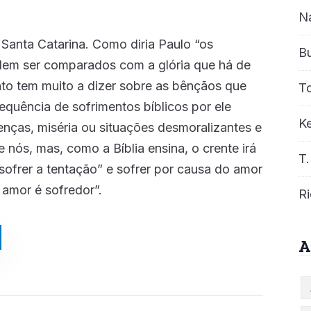
Information
N
o na Mais FM 102.9
Episode
Description
 Santa Catarina. Como diria Paulo “os
B
re o Arrebatamento!
Episode
dem ser comparados com a glória que há de
Description
to tem muito a dizer sobre as bênçãos que
T
aças na vida dos Homens?
Episode
quência de sofrimentos bíblicos por ele
Description
Ke
oenças, miséria ou situações desmoralizantes e
a Distorção do Caráter de Deus Ensinada Atualmente
Episode
 nós, mas, como a Bíblia ensina, o crente irá
Description
T.
“sofrer a tentação” e sofrer por causa do amor
EPISÓDIOS...
 amor é sofredor”.
Ri
A