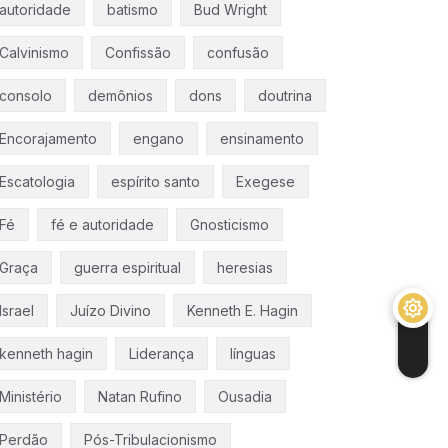
autoridade
batismo
Bud Wright
Calvinismo
Confissão
confusão
consolo
demônios
dons
doutrina
Encorajamento
engano
ensinamento
Escatologia
espírito santo
Exegese
Fé
fé e autoridade
Gnosticismo
Graça
guerra espiritual
heresias
Israel
Juízo Divino
Kenneth E. Hagin
kenneth hagin
Liderança
línguas
Ministério
Natan Rufino
Ousadia
Perdão
Pós-Tribulacionismo