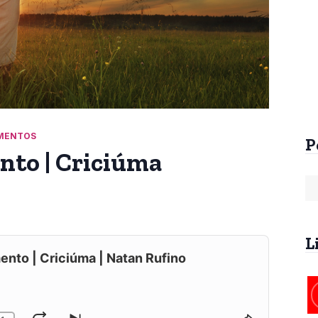
Arrebatamento Pré-
Arrebatamento An
Tribulacional na
da Tribulação
Patrística
R$
60,00
R$
25,00
MENTOS
P
nto | Criciúma
L
ento | Criciúma | Natan Rufino