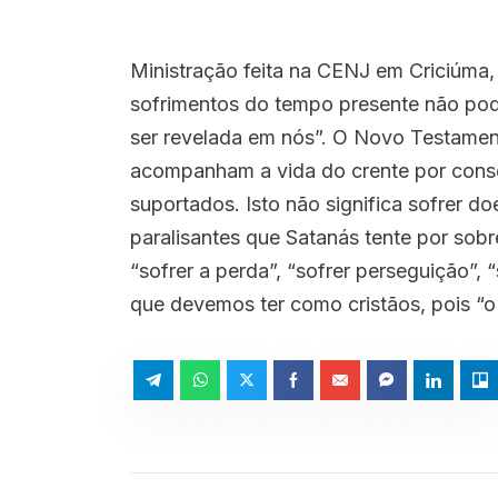
icon
TRECHOS do Debate Sobre o Anticrist
Episode
play
Ministração feita na CENJ em Criciúma,
icon
Foi Jesus quem Contou para Paulo sob
Episode
sofrimentos do tempo presente não po
play
ser revelada em nós”. O Novo Testamen
icon
Deus está controlando todas as desgr
Episode
acompanham a vida do crente por conse
play
suportados. Isto não significa sofrer d
icon
A Predestinação que Paulo Ensinou e 
Episode
paralisantes que Satanás tente por sobre
play
icon
“sofrer a perda”, “sofrer perseguição”, 
MAIS 
que devemos ter como cristãos, pois “o