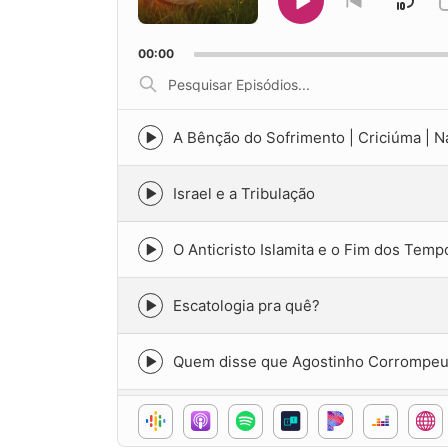
Ski
Play
Go
to
Pause
Bac
previous
00:00
episode
Pesquisar
Episódios...
A Bênção do Sofrimento | Criciúma | N
Episode
play
icon
Israel e a Tribulação
Episode
play
icon
O Anticristo Islamita e o Fim dos Temp
Episode
play
icon
Escatologia pra quê?
Episode
play
icon
Quem disse que Agostinho Corrompeu a
Episode
play
icon
O Controle de Deus sobre o Tempo
Episode
play