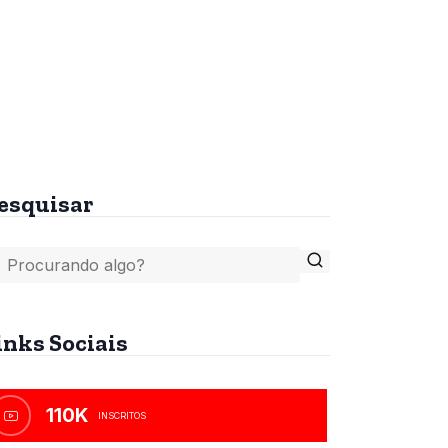
tes
A Bíblia, o Islamismo e
o Anticristo
R$
45,00
esquisar
inks Sociais
110K
INSCRITOS