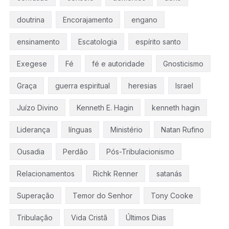
doutrina
Encorajamento
engano
ensinamento
Escatologia
espírito santo
Exegese
Fé
fé e autoridade
Gnosticismo
Graça
guerra espiritual
heresias
Israel
Juízo Divino
Kenneth E. Hagin
kenneth hagin
Liderança
línguas
Ministério
Natan Rufino
Ousadia
Perdão
Pós-Tribulacionismo
Relacionamentos
Richk Renner
satanás
Superação
Temor do Senhor
Tony Cooke
Tribulação
Vida Cristã
Últimos Dias