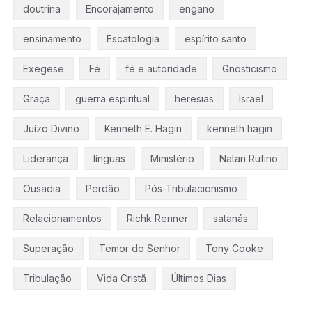
doutrina
Encorajamento
engano
ensinamento
Escatologia
espírito santo
Exegese
Fé
fé e autoridade
Gnosticismo
Graça
guerra espiritual
heresias
Israel
Juízo Divino
Kenneth E. Hagin
kenneth hagin
Liderança
línguas
Ministério
Natan Rufino
Ousadia
Perdão
Pós-Tribulacionismo
Relacionamentos
Richk Renner
satanás
Superação
Temor do Senhor
Tony Cooke
Tribulação
Vida Cristã
Últimos Dias