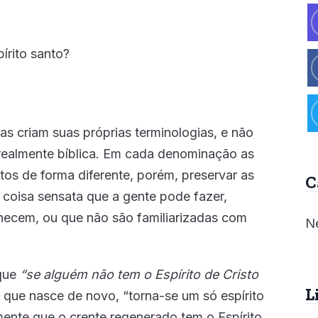
írito santo?
s criam suas próprias terminologias, e não
 realmente bíblica. Em cada denominação as
os de forma diferente, porém, preservar as
C
a coisa sensata que a gente pode fazer,
ecem, ou que não são familiarizadas com
Ne
 que
“se alguém não tem o Espírito de Cristo
L
e que nasce de novo, “torna-se um só espírito
mente que o crente regenerado tem o Espírito