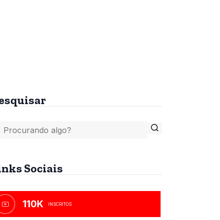
tes
A Bíblia, o Islamismo e
o Anticristo
R$
45,00
esquisar
inks Sociais
110K
INSCRITOS