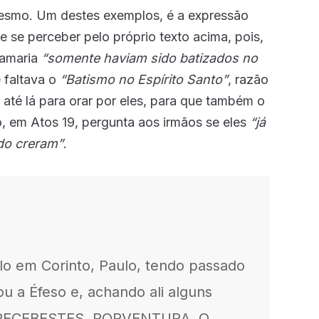
mesmo. Um destes exemplos, é a expressão
 se perceber pelo próprio texto acima, pois,
Samaria
“somente haviam sido batizados no
 faltava o
“Batismo no Espírito Santo”
, razão
 até lá para orar por eles, para que também o
, em Atos 19, pergunta aos irmãos se eles
“já
do creram”
.
lo em Corinto, Paulo, tendo passado
ou a Éfeso e, achando ali alguns
s: RECEBESTES, PORVENTURA, O