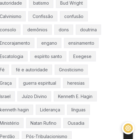
autoridade
batismo
Bud Wright
Calvinismo
Confissão
confusão
consolo
demônios
dons
doutrina
Encorajamento
engano
ensinamento
Escatologia
espírito santo
Exegese
Fé
fé e autoridade
Gnosticismo
Graça
guerra espiritual
heresias
Israel
Juízo Divino
Kenneth E. Hagin
kenneth hagin
Liderança
línguas
Ministério
Natan Rufino
Ousadia
Perdão
Pós-Tribulacionismo