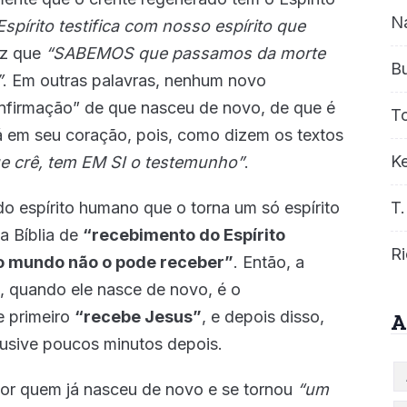
N
Espírito testifica com nosso espírito que
iz que
“SABEMOS que passamos da morte
B
”
. Em outras palavras, nenhum novo
onfirmação” de que nasceu de novo, de que é
T
tá em seu coração, pois, como dizem os textos
Ke
e crê, tem EM SI o testemunho”
.
do espírito humano que o torna um só espírito
T.
a Bíblia de
“recebimento do Espírito
Ri
o mundo não o pode receber”
. Então, a
, quando ele nasce de novo, é o
le primeiro
“recebe Jesus”
, e depois disso,
A
clusive poucos minutos depois.
por quem já nasceu de novo e se tornou
“um