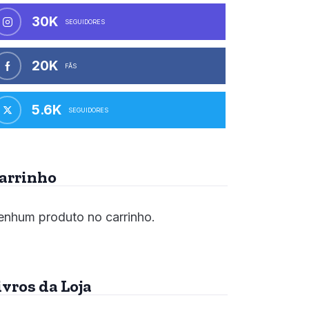
30K
SEGUIDORES
20K
FÃS
5.6K
SEGUIDORES
arrinho
nhum produto no carrinho.
ivros da Loja