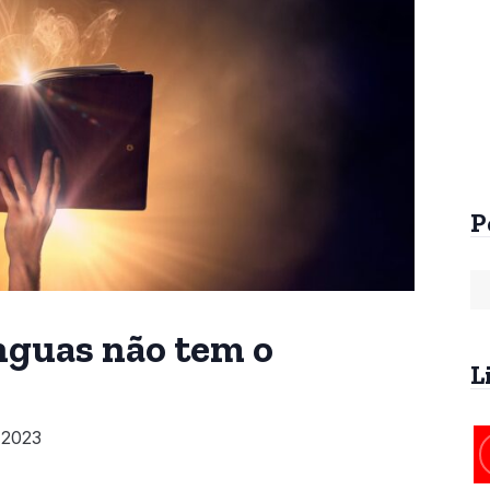
Arrebatamento Pré-
Arrebatamento An
Tribulacional na
da Tribulação
Patrística
R$
60,00
R$
25,00
P
nguas não tem o
L
 2023