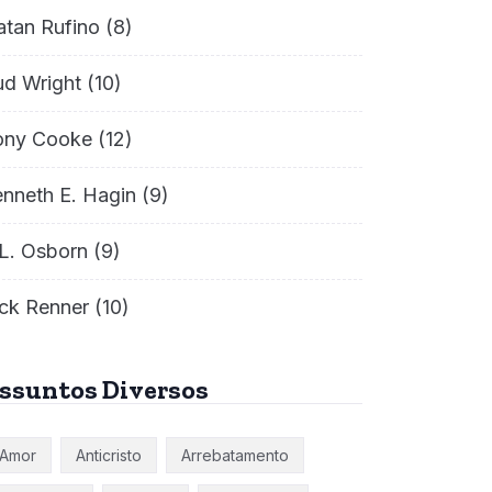
atan Rufino
(8)
ud Wright
(10)
ony Cooke
(12)
nneth E. Hagin
(9)
L. Osborn
(9)
ck Renner
(10)
ssuntos Diversos
Amor
Anticristo
Arrebatamento