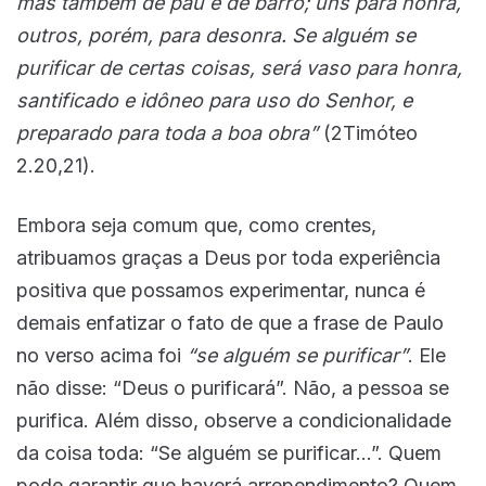
mas também de pau e de barro; uns para honra,
outros, porém, para desonra. Se alguém se
purificar de certas coisas, será vaso para honra,
santificado e idôneo para uso do Senhor, e
preparado para toda a boa obra”
(2Timóteo
2.20,21).
Embora seja comum que, como crentes,
atribuamos graças a Deus por toda experiência
positiva que possamos experimentar, nunca é
demais enfatizar o fato de que a frase de Paulo
no verso acima foi
“se alguém se purificar”
. Ele
não disse: “Deus o purificará”. Não, a pessoa se
purifica. Além disso, observe a condicionalidade
da coisa toda: “Se alguém se purificar…”. Quem
pode garantir que haverá arrependimento? Quem