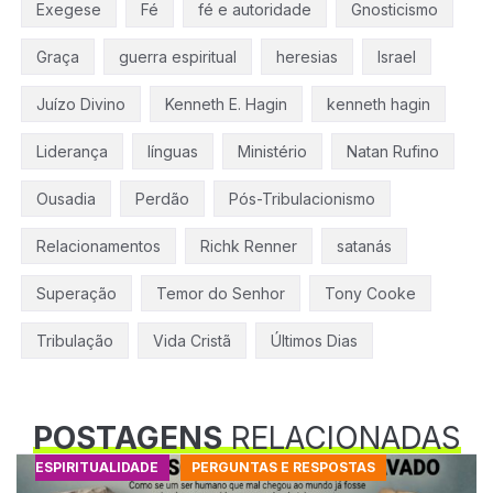
Exegese
Fé
fé e autoridade
Gnosticismo
Graça
guerra espiritual
heresias
Israel
Juízo Divino
Kenneth E. Hagin
kenneth hagin
Liderança
línguas
Ministério
Natan Rufino
Ousadia
Perdão
Pós-Tribulacionismo
Relacionamentos
Richk Renner
satanás
Superação
Temor do Senhor
Tony Cooke
Tribulação
Vida Cristã
Últimos Dias
POSTAGENS
RELACIONADAS
ESPIRITUALIDADE
PERGUNTAS E RESPOSTAS