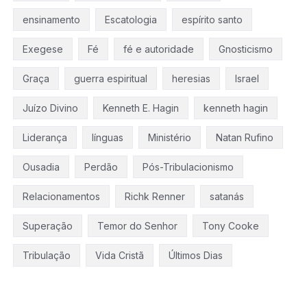
ensinamento
Escatologia
espírito santo
Exegese
Fé
fé e autoridade
Gnosticismo
Graça
guerra espiritual
heresias
Israel
Juízo Divino
Kenneth E. Hagin
kenneth hagin
Liderança
línguas
Ministério
Natan Rufino
Ousadia
Perdão
Pós-Tribulacionismo
Relacionamentos
Richk Renner
satanás
Superação
Temor do Senhor
Tony Cooke
Tribulação
Vida Cristã
Últimos Dias