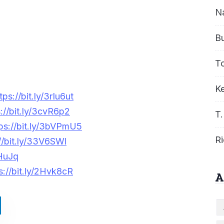
N
B
T
Ke
tps://bit.ly/3rIu6ut
s://bit.ly/3cvR6p2
T.
ps://bit.ly/3bVPmU5
Ri
//bit.ly/33V6SWl
SHuJq
s://bit.ly/2Hvk8cR
A