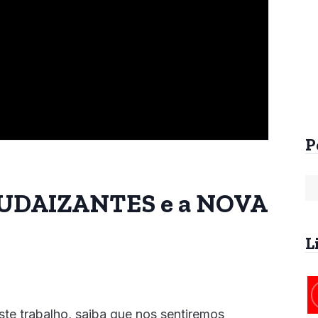
Arrebatamento Pré-
Arrebatamento An
Tribulacional na
da Tribulação
Patrística
R$
60,00
R$
25,00
P
s JUDAIZANTES e a NOVA
L
ste trabalho, saiba que nos sentiremos