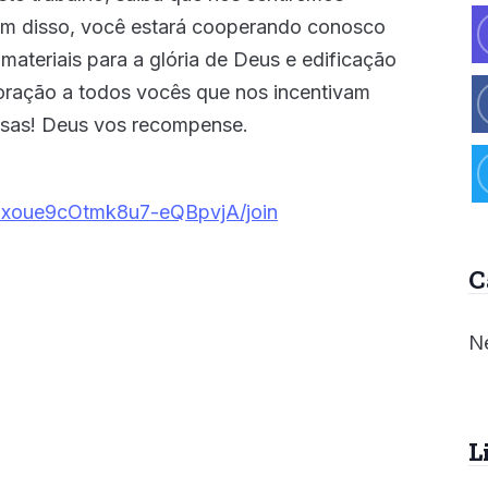
ém disso, você estará cooperando conosco
ateriais para a glória de Deus e edificação
oração a todos vocês que nos incentivam
sas! Deus vos recompense.
Bxoue9cOtmk8u7-eQBpvjA/join
C
Ne
L