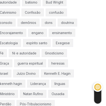
autoridade
batismo
Bud Wright
Calvinismo
Confissão
confusão
consolo
demônios
dons
doutrina
Encorajamento
engano
ensinamento
Escatologia
espírito santo
Exegese
Fé
fé e autoridade
Gnosticismo
Graça
guerra espiritual
heresias
Israel
Juízo Divino
Kenneth E. Hagin
kenneth hagin
Liderança
línguas
Ministério
Natan Rufino
Ousadia
Perdão
Pós-Tribulacionismo