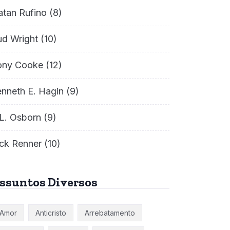
atan Rufino
(8)
ud Wright
(10)
ony Cooke
(12)
nneth E. Hagin
(9)
L. Osborn
(9)
ck Renner
(10)
ssuntos Diversos
Amor
Anticristo
Arrebatamento