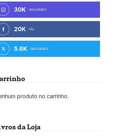
30K
SEGUIDORES
20K
FÃS
5.6K
SEGUIDORES
arrinho
nhum produto no carrinho.
ivros da Loja