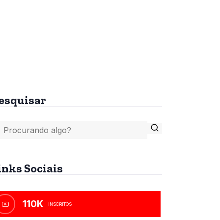
tes
A Bíblia, o Islamismo e
o Anticristo
R$
45,00
esquisar
inks Sociais
110K
INSCRITOS