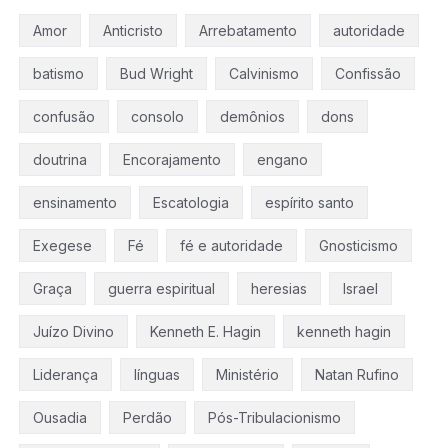
Amor
Anticristo
Arrebatamento
autoridade
batismo
Bud Wright
Calvinismo
Confissão
confusão
consolo
demônios
dons
doutrina
Encorajamento
engano
ensinamento
Escatologia
espírito santo
Exegese
Fé
fé e autoridade
Gnosticismo
Graça
guerra espiritual
heresias
Israel
Juízo Divino
Kenneth E. Hagin
kenneth hagin
Liderança
línguas
Ministério
Natan Rufino
Ousadia
Perdão
Pós-Tribulacionismo