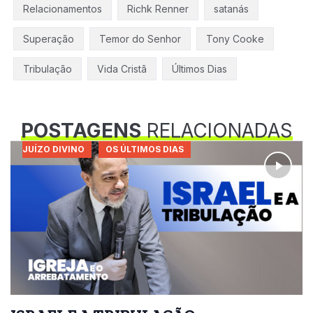
Relacionamentos
Richk Renner
satanás
Superação
Temor do Senhor
Tony Cooke
Tribulação
Vida Cristã
Últimos Dias
POSTAGENS
RELACIONADAS
JUÍZO DIVINO
OS ÚLTIMOS DIAS