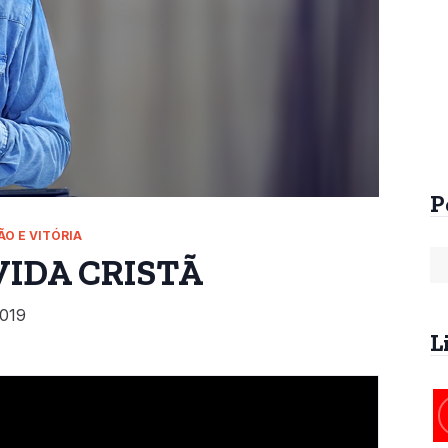
Arrebatamento Pré-
Arrebatamento An
Tribulacional na
da Tribulação
Patrística
R$
60,00
R$
25,00
P
O E VITÓRIA
IDA CRISTÃ
019
L