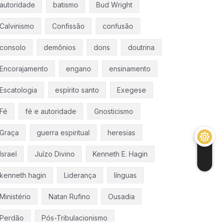
autoridade
batismo
Bud Wright
Calvinismo
Confissão
confusão
consolo
demônios
dons
doutrina
Encorajamento
engano
ensinamento
Escatologia
espírito santo
Exegese
Fé
fé e autoridade
Gnosticismo
Graça
guerra espiritual
heresias
Israel
Juízo Divino
Kenneth E. Hagin
kenneth hagin
Liderança
línguas
Ministério
Natan Rufino
Ousadia
Perdão
Pós-Tribulacionismo