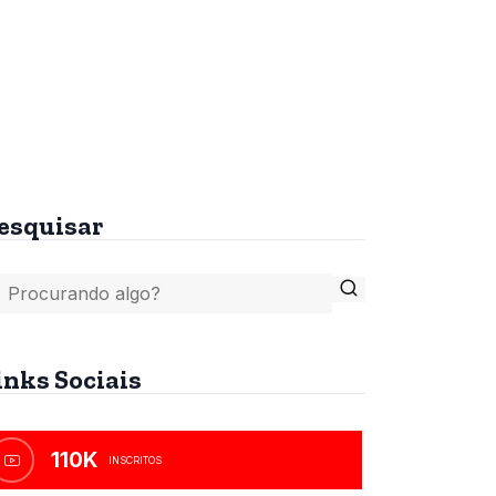
tes
A Bíblia, o Islamismo e
o Anticristo
R$
45,00
esquisar
inks Sociais
110K
INSCRITOS