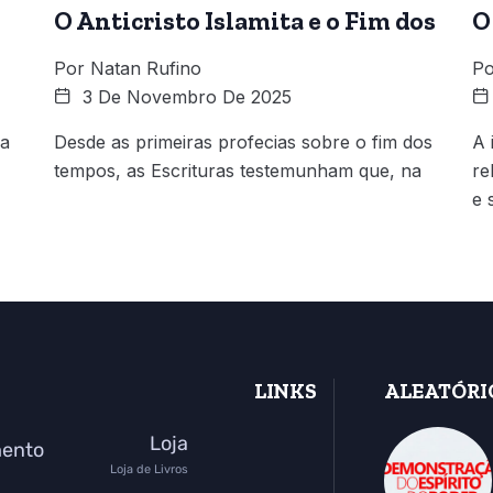
O Anticristo Islamita e o Fim dos
O
Por
Natan Rufino
Po
3 De Novembro De 2025
 a
Desde as primeiras profecias sobre o fim dos
A 
tempos, as Escrituras testemunham que, na
re
e 
LINKS
ALEATÓRI
Loja
mento
Loja de Livros