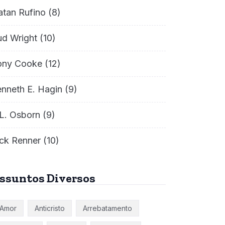
atan Rufino
(8)
ud Wright
(10)
ony Cooke
(12)
nneth E. Hagin
(9)
L. Osborn
(9)
ck Renner
(10)
ssuntos Diversos
Amor
Anticristo
Arrebatamento