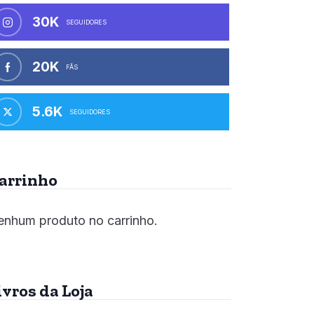
30K
SEGUIDORES
20K
FÃS
5.6K
SEGUIDORES
arrinho
nhum produto no carrinho.
ivros da Loja