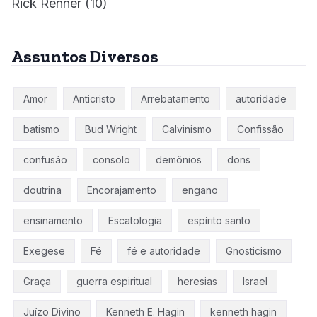
Rick Renner
(10)
Assuntos Diversos
Amor
Anticristo
Arrebatamento
autoridade
batismo
Bud Wright
Calvinismo
Confissão
confusão
consolo
demônios
dons
doutrina
Encorajamento
engano
ensinamento
Escatologia
espírito santo
Exegese
Fé
fé e autoridade
Gnosticismo
Graça
guerra espiritual
heresias
Israel
Juízo Divino
Kenneth E. Hagin
kenneth hagin