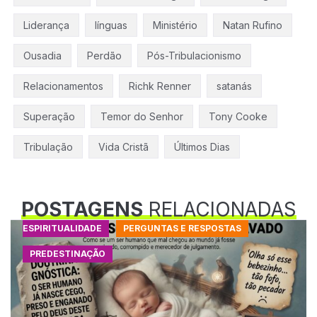
Liderança
línguas
Ministério
Natan Rufino
Ousadia
Perdão
Pós-Tribulacionismo
Relacionamentos
Richk Renner
satanás
Superação
Temor do Senhor
Tony Cooke
Tribulação
Vida Cristã
Últimos Dias
POSTAGENS
RELACIONADAS
ESPIRITUALIDADE
PERGUNTAS E RESPOSTAS
PREDESTINAÇÃO