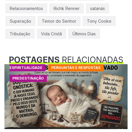
Relacionamentos
Richk Renner
satanás
Superação
Temor do Senhor
Tony Cooke
Tribulação
Vida Cristã
Últimos Dias
POSTAGENS
RELACIONADAS
ESPIRITUALIDADE
PERGUNTAS E RESPOSTAS
PREDESTINAÇÃO