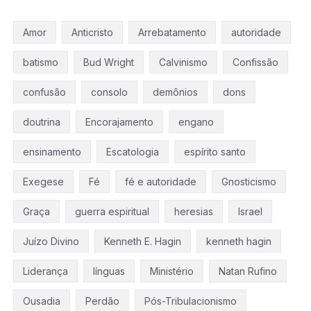
Amor
Anticristo
Arrebatamento
autoridade
batismo
Bud Wright
Calvinismo
Confissão
confusão
consolo
demônios
dons
doutrina
Encorajamento
engano
ensinamento
Escatologia
espírito santo
Exegese
Fé
fé e autoridade
Gnosticismo
Graça
guerra espiritual
heresias
Israel
Juízo Divino
Kenneth E. Hagin
kenneth hagin
Liderança
línguas
Ministério
Natan Rufino
Ousadia
Perdão
Pós-Tribulacionismo