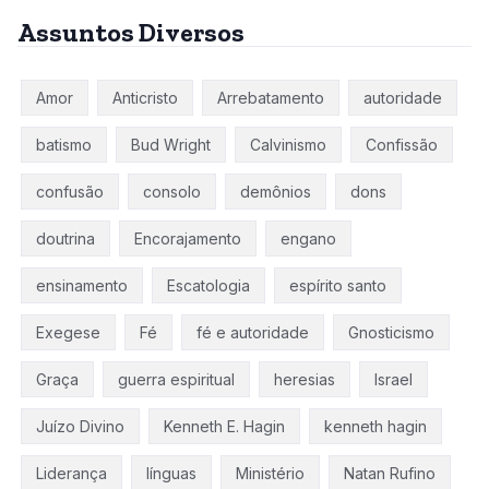
Assuntos Diversos
Amor
Anticristo
Arrebatamento
autoridade
batismo
Bud Wright
Calvinismo
Confissão
confusão
consolo
demônios
dons
doutrina
Encorajamento
engano
ensinamento
Escatologia
espírito santo
Exegese
Fé
fé e autoridade
Gnosticismo
Graça
guerra espiritual
heresias
Israel
Juízo Divino
Kenneth E. Hagin
kenneth hagin
Liderança
línguas
Ministério
Natan Rufino