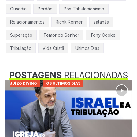
Ousadia
Perdão
Pós-Tribulacionismo
Relacionamentos
Richk Renner
satanás
Superação
Temor do Senhor
Tony Cooke
Tribulação
Vida Cristã
Últimos Dias
POSTAGENS
RELACIONADAS
JUÍZO DIVINO
OS ÚLTIMOS DIAS