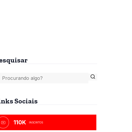
tes
A Bíblia, o Islamismo e
o Anticristo
R$
45,00
esquisar
inks Sociais
110K
INSCRITOS