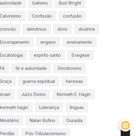
autoridade
batismo
Bud Wright
Calvinismo
Confissão
confusão
consolo
demônios
dons
doutrina
Encorajamento
engano
ensinamento
Escatologia
espírito santo
Exegese
Fé
fé e autoridade
Gnosticismo
Graça
guerra espiritual
heresias
Israel
Juízo Divino
Kenneth E. Hagin
kenneth hagin
Liderança
línguas
Ministério
Natan Rufino
Ousadia
Perdão
Pós-Tribulacionismo