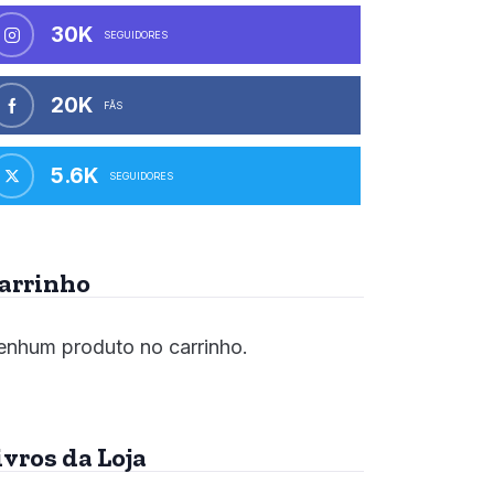
30K
SEGUIDORES
20K
FÃS
5.6K
SEGUIDORES
arrinho
nhum produto no carrinho.
ivros da Loja