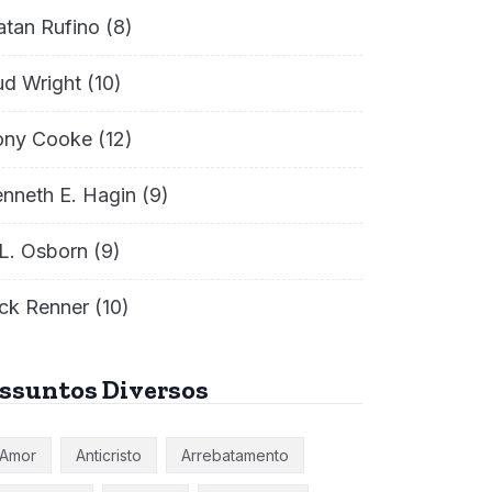
atan Rufino
(8)
ud Wright
(10)
ony Cooke
(12)
nneth E. Hagin
(9)
L. Osborn
(9)
ck Renner
(10)
ssuntos Diversos
Amor
Anticristo
Arrebatamento