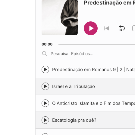
Player
Predestinação em R
Ski
Play
Go
to
Pause
Bac
previous
00:00
episode
Pesquisar
Episódios...
Predestinação em Romanos 9 | 2 | Nat
Episode
play
icon
Israel e a Tribulação
Episode
play
icon
O Anticristo Islamita e o Fim dos Temp
Episode
play
icon
Escatologia pra quê?
Episode
play
icon