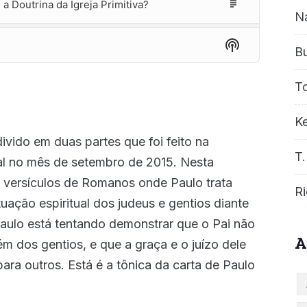
 Doutrina da Igreja Primitiva?
Episode
N
Description
Show
Episode
B
Podcast
Description
Information
o na Mais FM 102.9
T
Episode
Description
re o Arrebatamento!
Ke
Episode
Description
vido em duas partes que foi feito na
T.
aças na vida dos Homens?
 no mês de setembro de 2015. Nesta
Episode
Description
 versículos de Romanos onde Paulo trata
Ri
a Distorção do Caráter de Deus Ensinada Atualmente
Episode
uação espiritual dos judeus e gentios diante
Description
aulo está tentando demonstrar que o Pai não
EPISÓDIOS...
A
 dos gentios, e que a graça e o juízo dele
ara outros. Está é a tônica da carta de Paulo