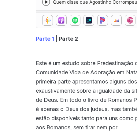
Quem disse que Agostinho Corrompeu a
Episode
play
icon
O Controle de Deus sobre o Tempo
Episode
play
icon
TRECHOS do Debate Sobre o Anticrist
Parte 1
| Parte 2
Episode
play
icon
Foi Jesus quem Contou para Paulo sob
Episode
play
Este é um estudo sobre Predestinação di
icon
Deus está controlando todas as desgr
Comunidade Vida de Adoração em Natal
Episode
play
primeira parte apresentamos alguns dos
icon
A Predestinação que Paulo Ensinou e 
Episode
exaustivamente sobre a igualdade da sit
play
de Deus. Em todo o livro de Romanos P
icon
MAIS 
é apenas o Deus dos judeus, mas também
estão disponíveis tanto para uns como p
aos Romanos, sem tirar nem por!