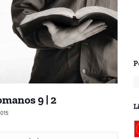
Arrebatamento Pré-
Arrebatamento An
Tribulacional na
da Tribulação
Patrística
R$
60,00
R$
25,00
P
manos 9 | 2
L
2015